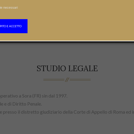
ie necessari
PITO E ACCETTO
STUDIO LEGALE
perativo a Sora (FR) sin dal 1997.
e e di Diritto Penale.
 presso il distretto giudiziario della Corte di Appello di Roma ed 