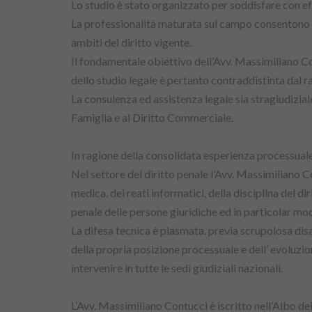
Lo studio è stato organizzato per soddisfare con effi
La professionalità maturata sul campo consentono di 
ambiti del diritto vigente.
Il fondamentale obiettivo dell’Avv. Massimiliano Cont
dello studio legale è pertanto contraddistinta dal ra
La consulenza ed assistenza legale sia stragiudizial
Famiglia e al Diritto Commerciale.
In ragione della consolidata esperienza processuale l
Nel settore del diritto penale l’Avv. Massimiliano C
medica, dei reati informatici, della disciplina del di
penale delle persone giuridiche ed in particolar mod
La difesa tecnica è plasmata, previa scrupolosa dis
della propria posizione processuale e dell’ evoluzion
intervenire in tutte le sedi giudiziali nazionali.
L’Avv. Massimiliano Contucci è iscritto nell’Albo dei