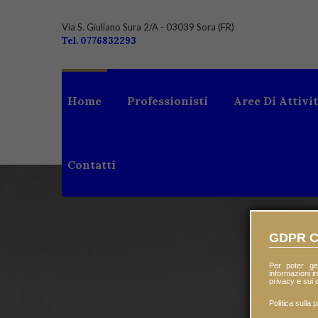
Via S. Giuliano Sura 2/A - 03039 Sora (FR)
Tel. 0776832293
Home
Professionisti
Aree Di Attivi
Contatti
GDPR C
Per poter ge
informazioni in
privacy e sui c
AV
Politica sulla 