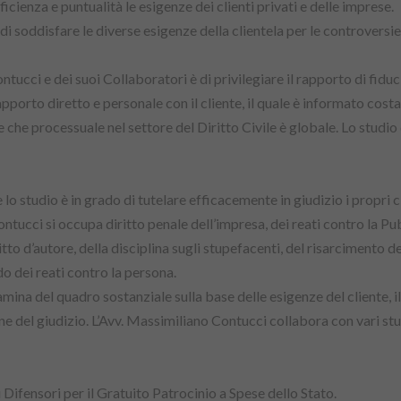
cienza e puntualità le esigenze dei clienti privati e delle imprese.
soddisfare le diverse esigenze della clientela per le controversie gi
ucci e dei suoi Collaboratori è di privilegiare il rapporto di fiducia
pporto diretto e personale con il cliente, il quale è informato cost
e che processuale nel settore del Diritto Civile è globale. Lo studi
o studio è in grado di tutelare efficacemente in giudizio i propri cl
ontucci si occupa diritto penale dell’impresa, dei reati contro la P
ritto d’autore, della disciplina sugli stupefacenti, del risarcimento 
o dei reati contro la persona.
amina del quadro sostanziale sulla base delle esigenze del cliente,
e del giudizio. L’Avv. Massimiliano Contucci collabora con vari studi 
 Difensori per il Gratuito Patrocinio a Spese dello Stato.