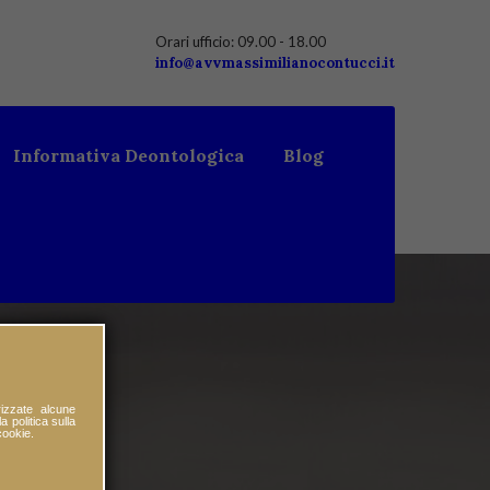
Orari ufficio: 09.00 - 18.00
info@avvmassimilianocontucci.it
Informativa Deontologica
Blog
izzate alcune
a politica sulla
cookie.
CCI