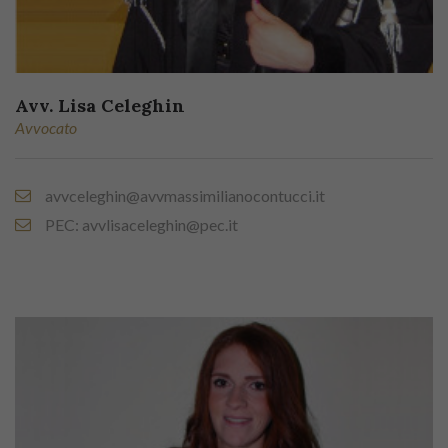
Avv. Lisa Celeghin
Avvocato
avvceleghin@avvmassimilianocontucci.it
PEC: avvlisaceleghin@pec.it