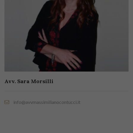
Avv. Sara Morsilli
info@avvmassimilianocontucci.it