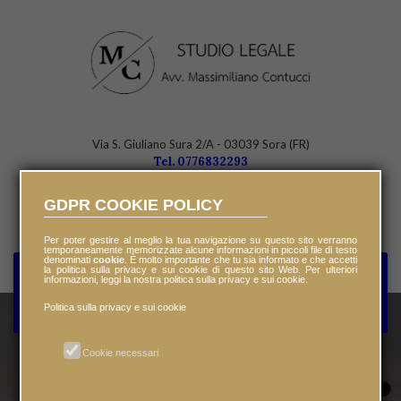
Via S. Giuliano Sura 2/A - 03039 Sora (FR)
Tel. 0776832293
Orari ufficio: 09.00 - 18.00
GDPR COOKIE POLICY
info@avvmassimilianocontucci.it
Per poter gestire al meglio la tua navigazione su questo sito verranno
temporaneamente memorizzate alcune informazioni in piccoli file di testo
denominati
cookie
. È molto importante che tu sia informato e che accetti
la politica sulla privacy e sui cookie di questo sito Web. Per ulteriori
informazioni, leggi la nostra politica sulla privacy e sui cookie.
CONSULENZA
Politica sulla privacy e sui cookie
Cookie necessari